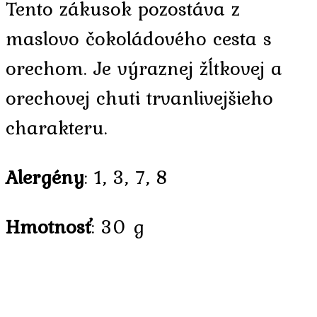
Tento zákusok pozostáva z
maslovo čokoládového cesta s
orechom. Je výraznej žĺtkovej a
orechovej chuti trvanlivejšieho
charakteru.
Alergény
: 1, 3, 7, 8
Hmotnosť
: 30 g
Min. odber:
9 ks