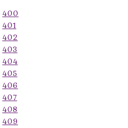
400
401
402
403
404
405
406
407
408
409