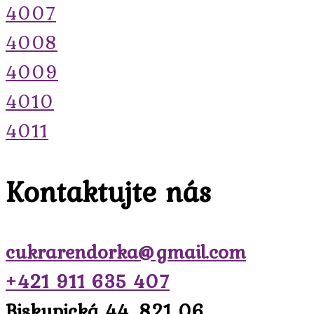
4007
4008
4009
4010
4011
Kontaktujte nás
cukrarendorka@gmail.com
+421 911 635 407
Biskupická 44, 821 06