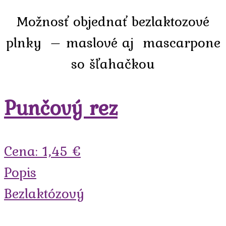
Možnosť objednať bezlaktozové
plnky – maslové aj mascarpone
so šľahačkou
Punčový rez
Cena: 1,45 €
Popis
Bezlaktózový