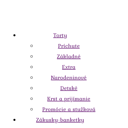
Torty
Príchute
Základné
Extra
Narodeninové
Detské
Krst a prijímanie
Promócie a stužková
Zákusky-banketky