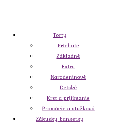
Torty
Príchute
Základné
Extra
Narodeninové
Detské
Krst a prijímanie
Promócie a stužková
Zákusky-banketky