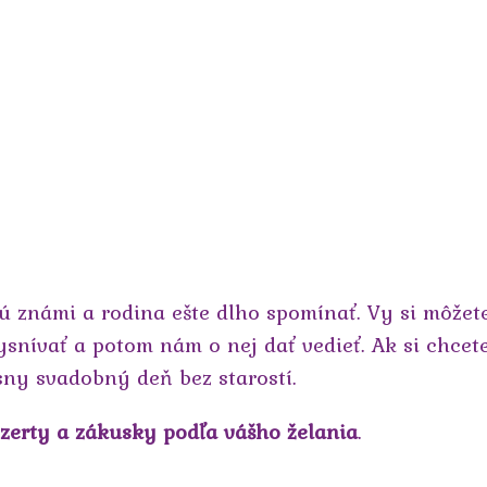
ú známi a rodina ešte dlho spomínať. Vy si môžet
 vysnívať a potom nám o nej dať vedieť. Ak si chcet
sny svadobný deň bez starostí.
zerty a zákusky podľa vášho želania
.