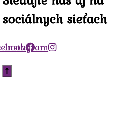
sociálnych sieťach
cebook
Instagram