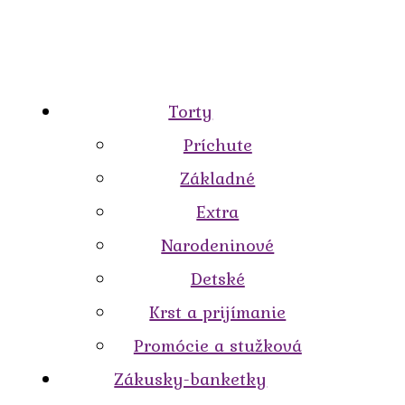
Torty
Príchute
Základné
Extra
Narodeninové
Detské
Krst a prijímanie
Promócie a stužková
Zákusky-banketky