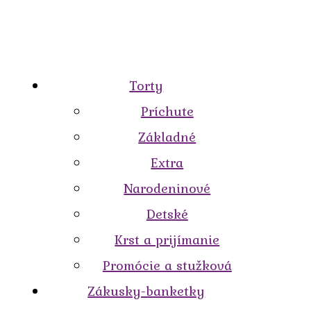
Torty
Príchute
Základné
Extra
Narodeninové
Detské
Krst a prijímanie
Promócie a stužková
Zákusky-banketky