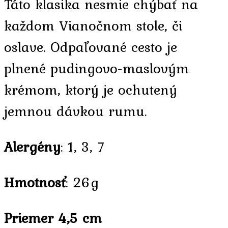
Táto klasika nesmie chýbať na
každom Vianočnom stole, či
oslave. Odpaľované cesto je
plnené
pudingovo-maslovým
krémom, ktorý je ochutený
jemnou dávkou rumu.
Alergény
: 1, 3, 7
Hmotnosť
: 26g
Priemer 4,5 cm