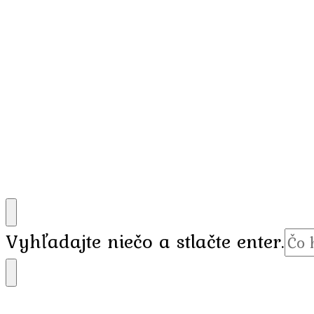
Hľadáte
Vyhľadajte niečo a stlačte enter.
niečo?