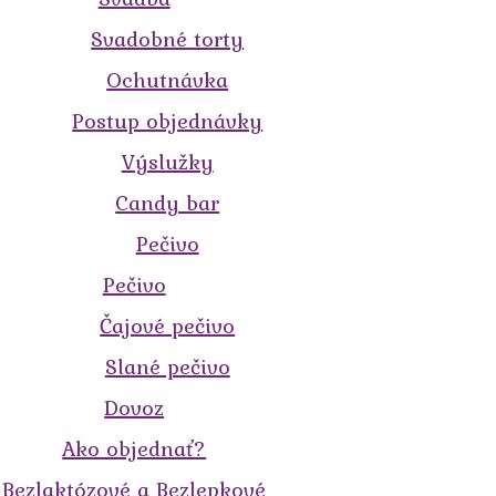
Svadobné torty
Ochutnávka
Postup objednávky
Výslužky
Candy bar
Pečivo
Pečivo
Čajové pečivo
Slané pečivo
Dovoz
Ako objednať?
Bezlaktózové a Bezlepkové