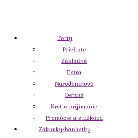
Torty
Príchute
Základné
Extra
Narodeninové
Detské
Krst a prijímanie
Promócie a stužková
Zákusky-banketky