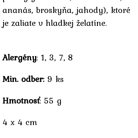
ananás, broskyňa, jahody)
, ktoré
je zaliate v hladkej želatíne.
Alergény
: 1, 3, 7, 8
Min. odber:
9 ks
Hmotnosť
: 55 g
4 x 4 cm