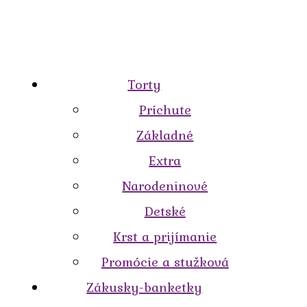
Torty
Príchute
Základné
Extra
Narodeninové
Detské
Krst a prijímanie
Promócie a stužková
Zákusky-banketky