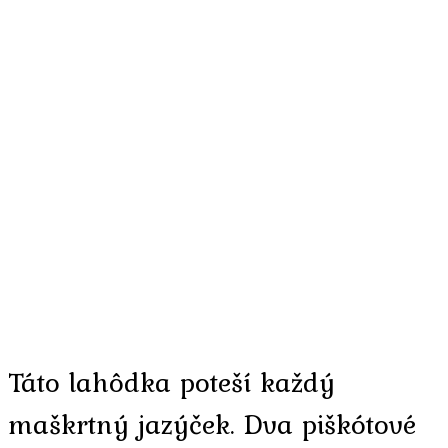
Táto lahôdka poteší každý
maškrtný jazýček. Dva piškótové