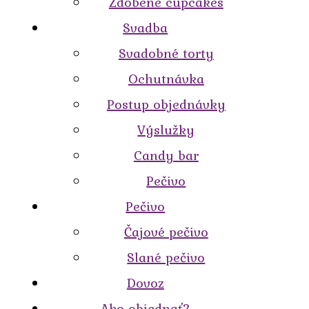
Zdobené cupcakes
Svadba
Svadobné torty
Ochutnávka
Postup objednávky
Výslužky
Candy bar
Pečivo
Pečivo
Čajové pečivo
Slané pečivo
Dovoz
Ako objednať?