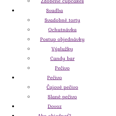
Zdobené cupcakes
Svadba
Svadobné torty
Ochutnávka
Postup objednávky
Výslužky
Candy bar
Pečivo
Pečivo
Čajové pečivo
Slané pečivo
Dovoz
Ako objednať?