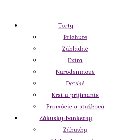
Torty
Príchute
Základné
Extra
Narodeninové
Detské
Krst a prijímanie
Promócie a stužková
Zákusky-banketky
Zákusky