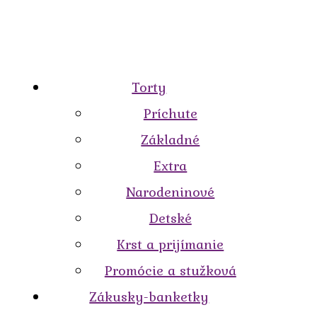
Torty
Príchute
Základné
Extra
Narodeninové
Detské
Krst a prijímanie
Promócie a stužková
Zákusky-banketky